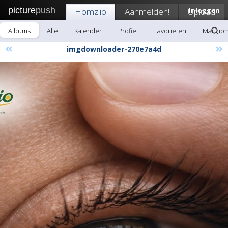
picture
push
Homziio
Aanmelden!
Upload
Inloggen
Albums
Alle
Kalender
Profiel
Favorieten
Mail hom
«
»
imgdownloader-270e7a4d