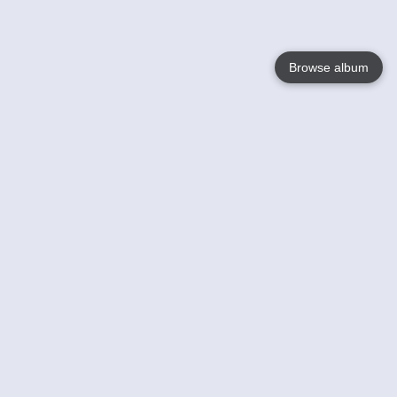
Browse album
Language
English
Nederlands
Français
Jouw
Help
Lees Meer