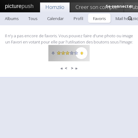
picture
push
Homziio
Creer son compte!
Se connecter
Pub
Albums
Tous
Calendar
Profil
Favoris
Mail homzii
Il n'y a pas encore de favoris. Vous pouvez faire d'une photo ou image
un Favori en votant pour elle par l'utilisation des boutons sous l'image:
«
<
>
»